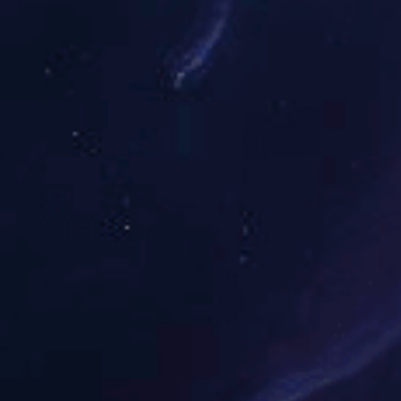
立式包装机组
立式粉