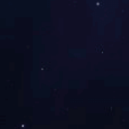
MCDL800T多
吨袋包装机组