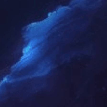
MC220FJ立式粉剂包装机组
查看更多
00B粉剂包装机组
给袋式组合秤包装机组
给袋式液体包装机组
南方区域
北方区域