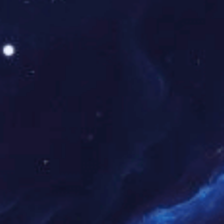
剂包装机组
MC7300B粉剂包装机组
MC50
给袋式粉剂包装机组
给袋式线性秤包装机组