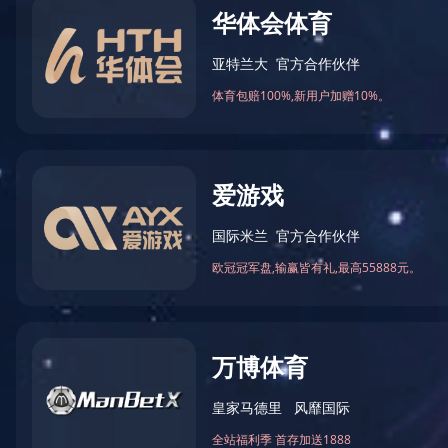
自动灌装机组
自动流水线组
成套设备
行业包装方案