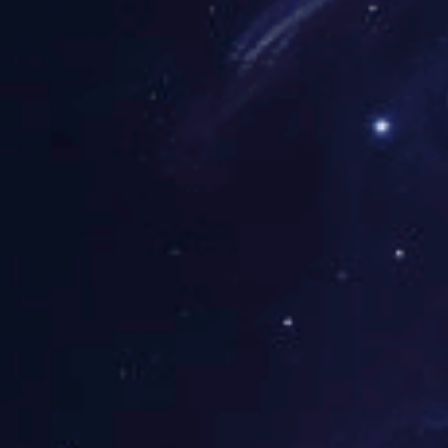
MC1100粉
给袋包装机组