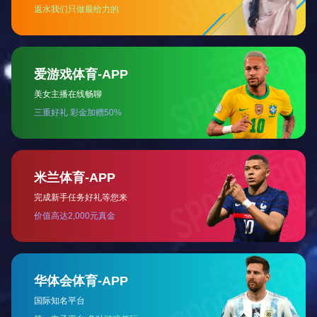
种子包装机
全自动颗粒包装机