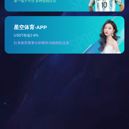
包装自动化生产线
定量粉剂包装机