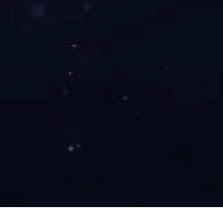
送，袋口定位，预开袋，上袋机械手插刀插入袋口，同时两侧
设备参数：
MCZD-25F
设备型号：
给料方式：单螺旋给料
包装重量(千克)：5～25
包装精度：≤±0.1～0.2%
包装速度(包/分)：1.5～2
袋子尺寸(毫米)：L:500～1000
袋子材质：牛皮纸复膜袋、编织袋、塑料袋、编织袋等