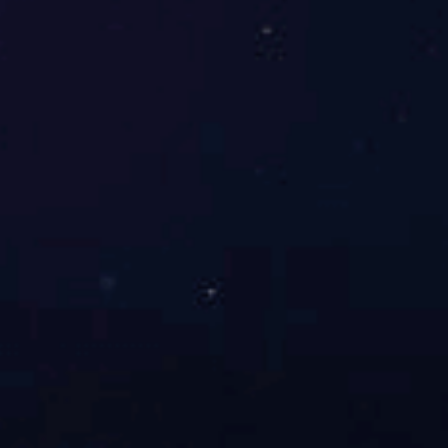
猜你想搜
粉料真空包装机
全自动粉料包装机
自动
设备介绍
设备简介：
1.自动包装机，可实现自动计量，自动上袋、自动充填、自
流水线作业。
2.称量机采用立式螺杆给料，由单螺杆构成。螺杆由伺服电
处理,并输出重量数据显示及控制信号。
3.本机组由备袋库、取袋理袋装置、上袋机械手、夹袋下料