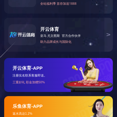
全自动食品包装机
粉体吨袋包装机