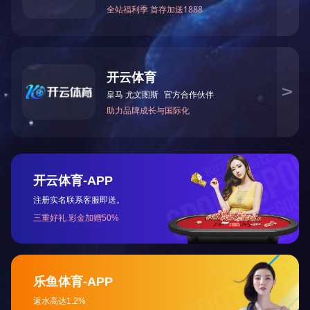
立式包装机组
给
立式粉剂包装机组
给
立式颗粒包装机组
给
立式线性秤包装机组
给
立式组合秤包装机组
给
立式液体制袋包装机组