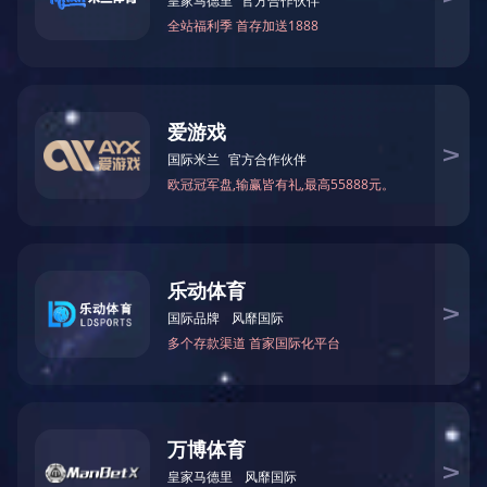
相关推荐
25公斤颗粒包装机