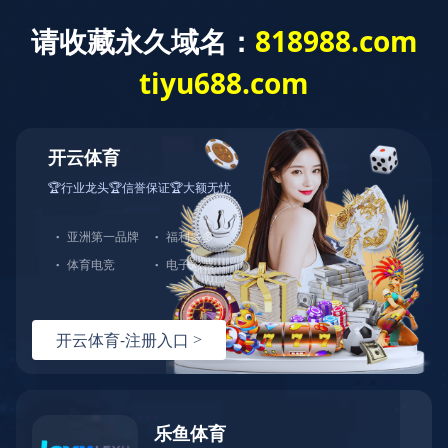
开云体育
全部分类
开云体育-开云|开云官方网站
产品
您当前的位置：
开云体育-开云|开云官方网站
>
行业包装方案
>
食品行