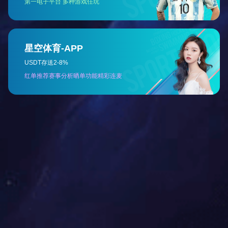
包装自动化生产线
定量粉剂包装机