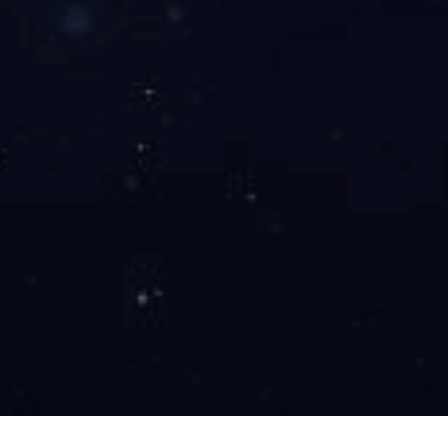
设备型号：MC1100
袋长范围L×W(mm)：(300～650)×(300～535)
可包装袋型：枕式袋、插脚袋、冲孔袋、手提袋、盒式袋等
计量范围(g)：5000～15000
计量精度：±0.2%～0.5%
包装速度(包/分)：10～50