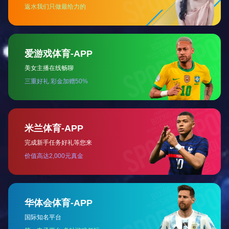
种子小袋包装机
种子自动包装机