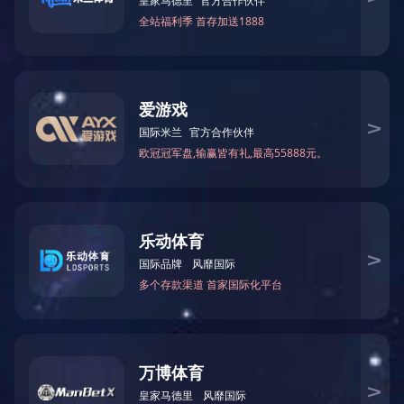
相关推荐
麦片卷膜包装机