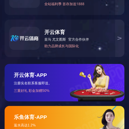
全自动食品包装机
粉体吨袋包装机