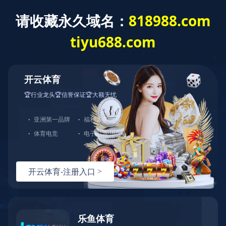
开云体育
全部分类
开云体育-开云|开云官方网站
产品
您当前的位置：
开云体育-开云|开云官方网站
>
行业包装方案
>
食品行