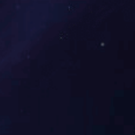
建材包装机
小型小袋粉末包装机
水泥包装机