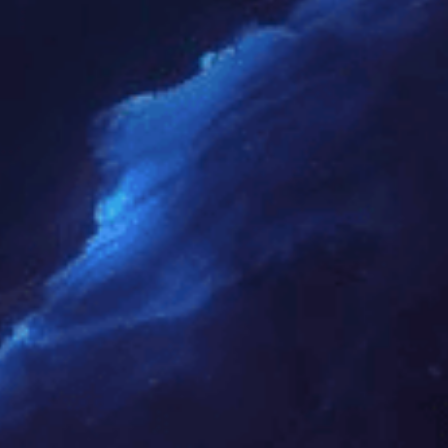
南方区域
北方区域