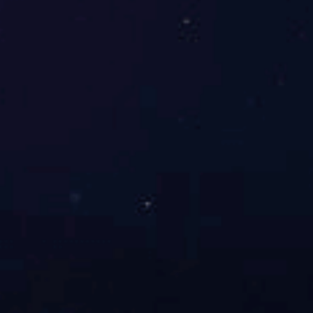
猜你想搜
豆浆粉包装机
茶粉包装机
水果粉包装机
设备介绍
设备简介：
1.包装流程：上袋-打码-开拉链-开袋-计量下料-清理-热封-整
2.操作简便：PLC控制，人机界面
3.袋宽调节方便：由电机控制，只需要通过一个按钮就可同步
4.无袋或开袋不完整，不加料；不开袋不落料；无袋或无加料
5.开门、无色带、气压不足、封口温度异常停机报警(选配)