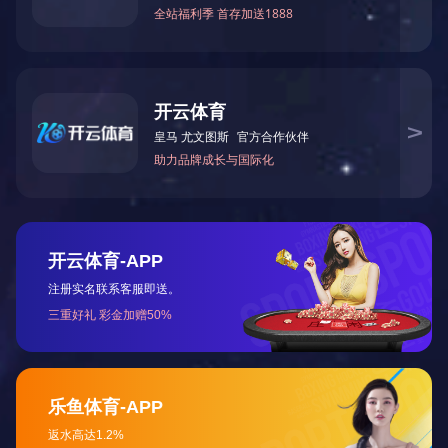
全自动食品包装机
粉体吨袋包装机