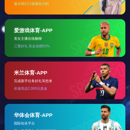
种子包装机
全自动颗粒包装机