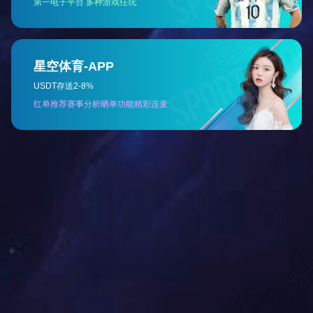
包装自动化生产线
定量粉剂包装机