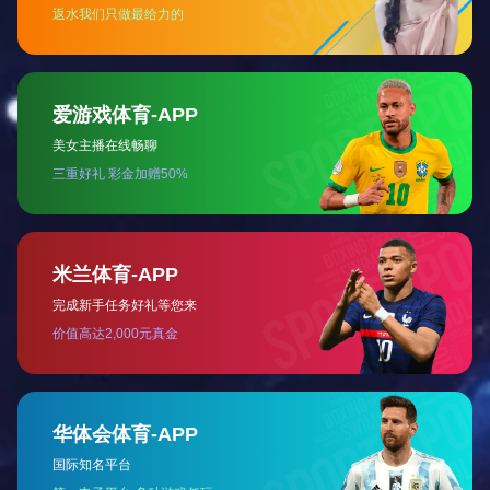
全自动白炭黑包装机
大袋种子包装机