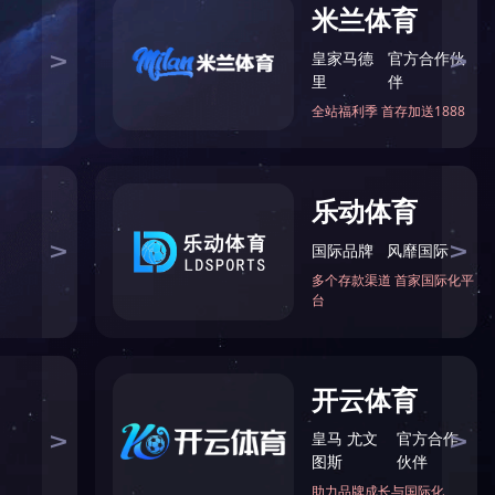
北方区域
微信咨询
系我们：13902302343
返回顶部
司地址：广东省广州市番禺区石碁镇聚利智造园4栋
子邮箱：854257799@qq.com
|开云官方网站 版权所有 备案号：