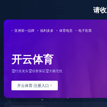
开云体育
全部分类
开云体育-开云|开云官方网站
您当前的位置：
开云体育-开云|开云官方网站
>
自动灌装机组