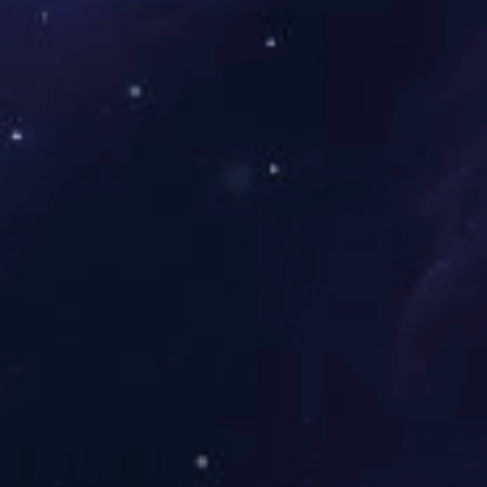
MC-ZX-12T液体灌装机组
MC-ZX-8T液体灌装机组