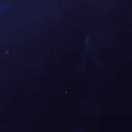
微信咨询
返回顶部