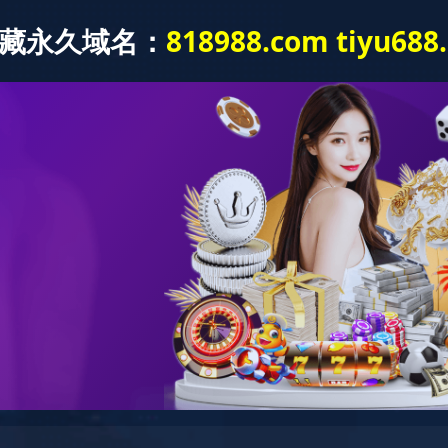
产品中心
技术支持
客户案例
关于
>
5-30L液体灌装机组
MCYT-CZ-6T
迈驰是一家专业生产大剂量液体灌
30L,根据不同的物料特性定