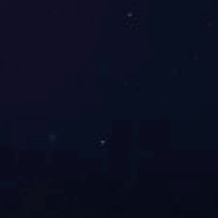
MCZBZX-20十字坐标装箱机
猜你想搜
金属检测机
金属异物检测机
生产线成套
设备介绍
功能与特点：
1
、增加的新功能
（1）相位跟踪功能,保持稳定的高精度检测能力