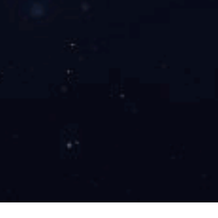
（2）产品跟踪功能,自动根据产品效应的变化而进行内部调
（3）自动平衡校正功能,保证机器的使用寿命，延长使用时
2
、优化硬件结构，使用高性能的FPGA实现DDS技术，配合
设备参数：
规格：5020,5025
检测孔宽度(mm)：500
检测孔高度(mm)：200/250
检测灵敏度(空机)：Fe 1.2-1.5 ；Sus304 1.5-2.0
输送带宽度(mm)：460
传送带高度(mm)：750±50(可定制)
输送能力(kg)：Max 100
显示方式：LED
传送带速度：25米/分(可安装调速变频器)
电源：AC220V, 200w
排除方式：检测到金属异物后报警气吹剔除（需蜂鸣器和报警
运行方向：面对操作面侧，由左至右运行