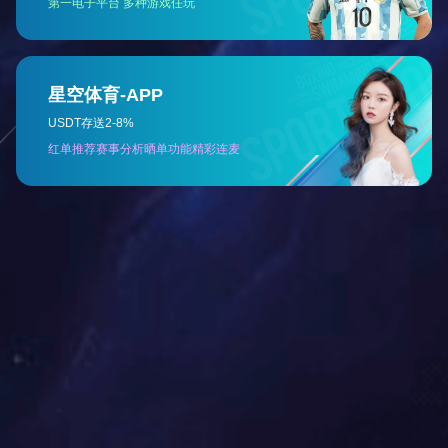
覆顶缠绕膜机
协作码垛机