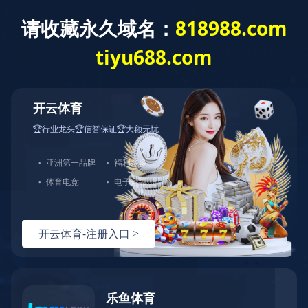
开云体育
全部分类
开云体育-开云|开云官方网站
产品
您当前的位置：
开云体育-开云|开云官方网站
>
成套设备
>
后端设备