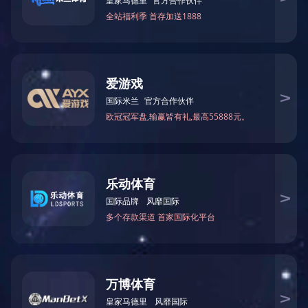
相关推荐
自动开箱机