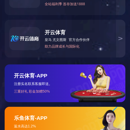
全自动食品包装机
粉体吨袋包装机