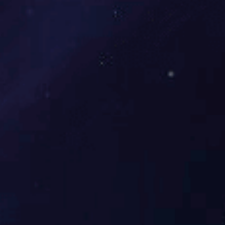
建材包装机
小型小袋粉末包装机