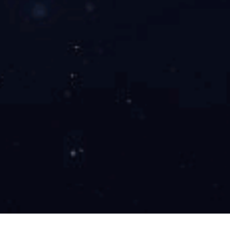
5.采用高灵敏度光电感应开关，可自动追踪定位印刷光标，
6.采用一体化撑框架，调节更加方便
7.整机由304不锈钢和铝合金制成
设备参数：
设备型号：MCDL320T
袋长(毫米)：70～200
袋宽(毫米)：16～30
膜宽(毫米)：Max320
列数：4-6
包装速度(包/分钟)：35～50