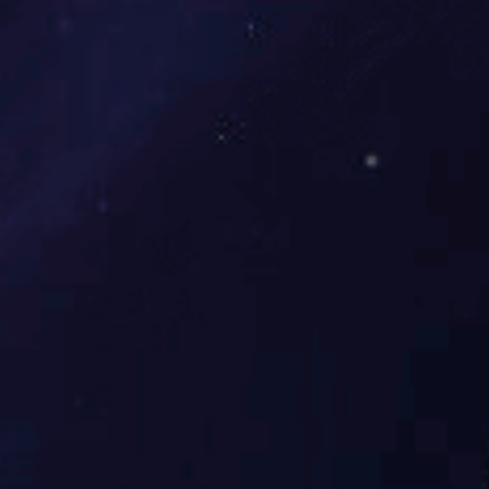
MCDL190T多列颗粒包装机组
MCDL800T多列粉剂包装机组
MCDL480T多列粉剂包装机组