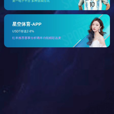
MCDL480T多列颗粒包装机组
MCDL320T多列颗粒包装机组