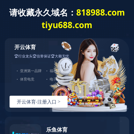
开云体育
全部分类
开云体育-开云|开云官方网站
产品
您当前的位置：
开云体育-开云|开云官方网站
>
多列包装机组
>
多列液