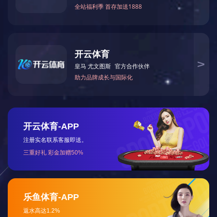
MCDL480T多列液体包装机组
MCDL320T多列液体包装机组