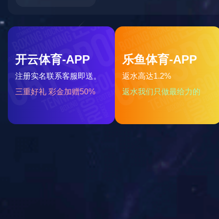
相关推荐
自动开箱机