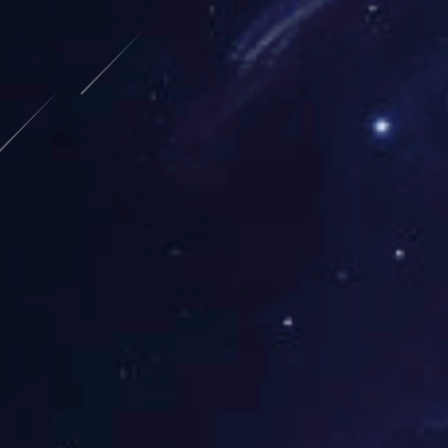
机械手装箱机
穿箭式打包机