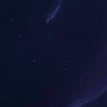
金属检测机
自动重量选别机