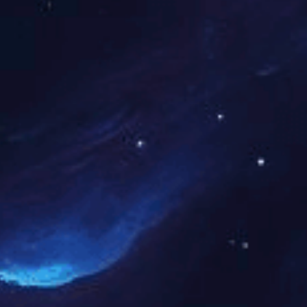
覆顶缠绕膜机
协作码垛机
ABB460机器人码垛机