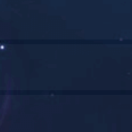
广，26年包装生产线行业经
点击次数：
发布时间：2025-04-28 17:01:2
更新时间：2025-09-25 16:33:3
咨询热