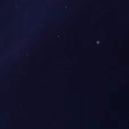
建材包装机
小型小袋粉末包装机
水泥包装机