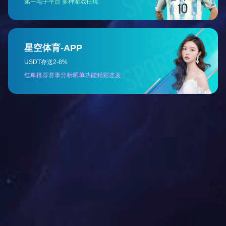
包装自动化生产线
定量粉剂包装机