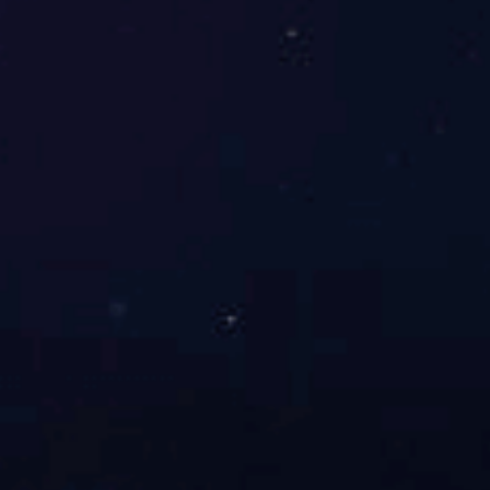
猜你想搜
二次包装机
小袋装大袋二次包装机
袋中
设备介绍
设备简介：
该机组是由一台1100立式充填包装机、组合秤和斗式提升
制元器件均采用国际知名品牌，性能可靠。先进的设计理念保
设备参数：