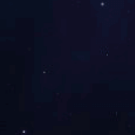
水泥包装机
猜你想搜
杂粮包装机
五谷杂粮包装机
杂粮
设备介绍
设备简介：
1.包装流程：上袋-打码-开拉链-开袋-计量下料-清理
2.操作简便：PLC控制，人机界面
3.袋宽调节方便：由电机控制，只需要通过一个按