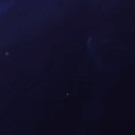
微信咨询
返回顶部