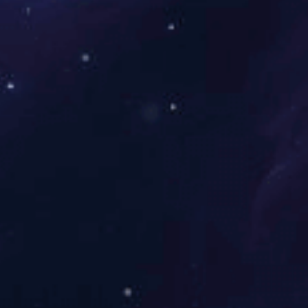
建材包装机
小型小袋粉末包装机