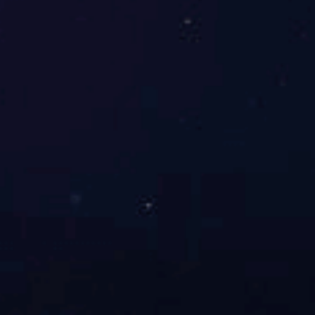
包装机厂家
杂粮颗粒包装机
杂粮定量包装机
-热封-整形
钮就可同步调节各组夹手