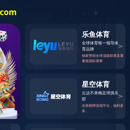
我们
新闻资讯
联系我们
设备是一家26年五谷杂粮包装机工厂，可包装豆粕、谷
、白糖、螺帽、磷肥、茶叶、冰块、味精、玉米、大