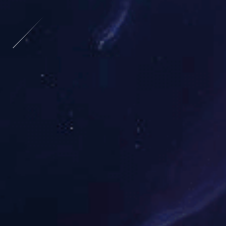
全自动食品包装机
粉体吨袋包装机