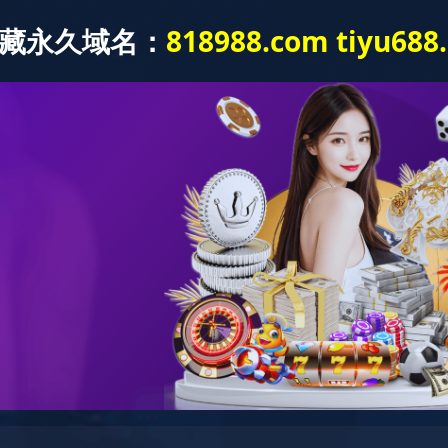
产品中心
技术支持
客户案例
关于
>
食品行业
杂粮包装机
开云体育-开云|开云官方网站
物、花生、化肥、硅石、肥料