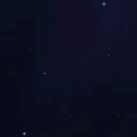
MC-ZX-6T液体灌装机组
猜你想搜
液体灌装机
大桶灌装机
25L液
设备介绍