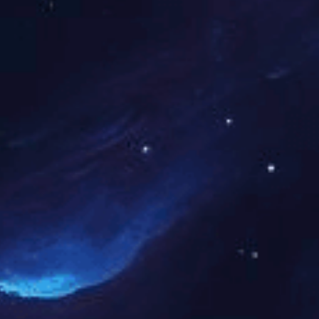
MCYT-CZ-4T全自动液体灌装
机组
MCYT-CZ-2T全自动液体灌装
机组