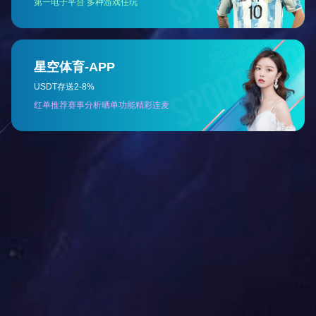
全自动味精包装机
膨化食品包装机