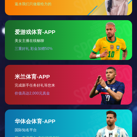
种子包装机
全自动颗粒包装机