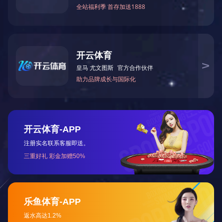
全自动食品包装机
粉体吨袋包装机