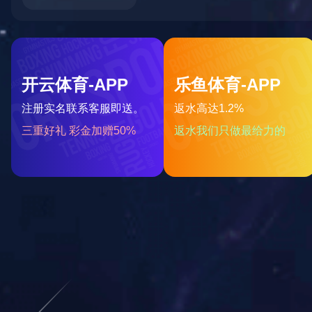
相关推荐
25公斤颗粒包装机