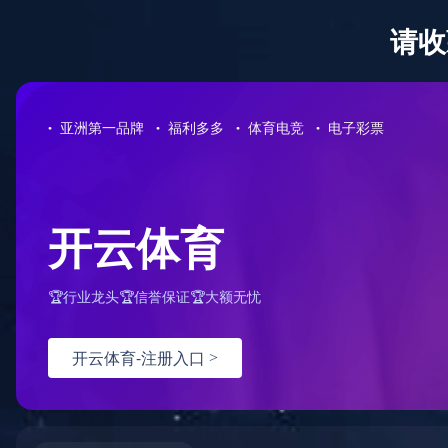
开云体育
全部分类
开云体育-开云|开云官方网站
您当前的位置：
开云体育-开云|开云官方网站
>
行业包装方案