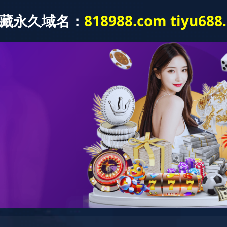
产品中心
技术支持
客户案例
关于
>
食品行业
全自动真空包装
开云体育-开云|开云官方网站
糖粉、预拌粉、辣椒粉、植脂