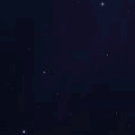
猜你想搜
全自动真空包装
包装机械厂家
设备介绍
设备简介：
1.包装流程：上袋-打码-开拉链-开袋-计量下料-清理
2.操作简便：PLC控制，人机界面
3.袋宽调节方便：由电机控制，只需要通过一个按
4.无袋或开袋不完整，不加料；不开袋不落料；无
5.开门、无色带、气压不足、封口温度异常停机报警(
6.与物料接触部分采用304/316不锈钢或食品级塑