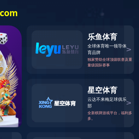
我们
新闻资讯
联系我们
设备是一家26年全自动真空包装 工厂，可包装淀粉、
末、孜然粉、五谷粉、生粉、薯粉、酵素粉、甜椒