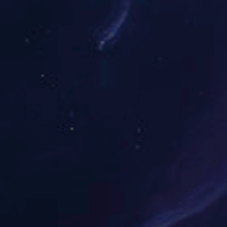
全自动食品包装机
粉体吨袋包装机