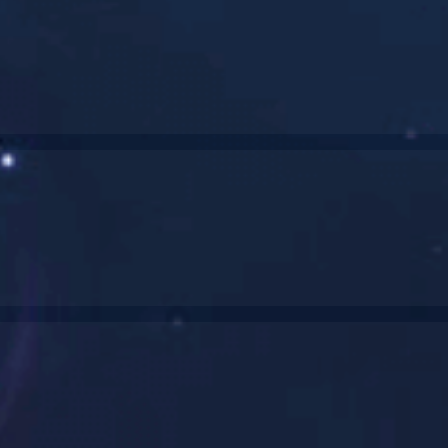
装行业经验，助力生产企业稳
点击次数：
发布时间：2025-05-14 16:05:0
更新时间：2026-02-05 14:04:1
咨询热