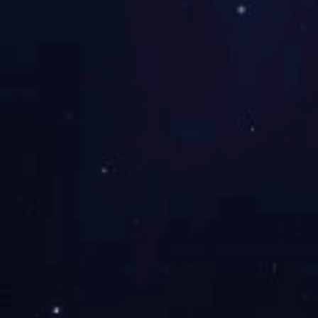
猜你想搜
调味粉包装机
调料粉包装机
调味
设备介绍
设备简介：
该机组由一台立式螺旋计量机和一台5000D立式
位控制系统，也可以增加除静电装置和吸尘装置，
设备优点：密闭性好无粉尘、易清洁、更换包装规
设备参数：