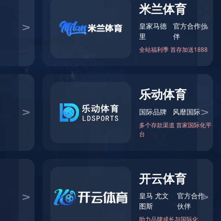
定生产，提高产能。
1
0
线：13902302342