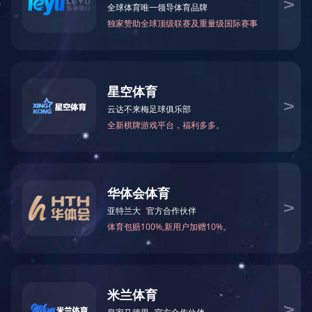
吨袋包装机组
→
自动灌装机组
→
自动流水线组
→
成套设备
→
行业包装方案
→
服务热线：
13902302343