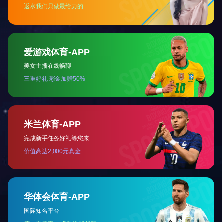
MCYT-CZ-4T全自动
机组
从开箱到码垛
全自动衔接：
这款纸箱自动
金属检测机选
型指南：迈驰
金属检测机满