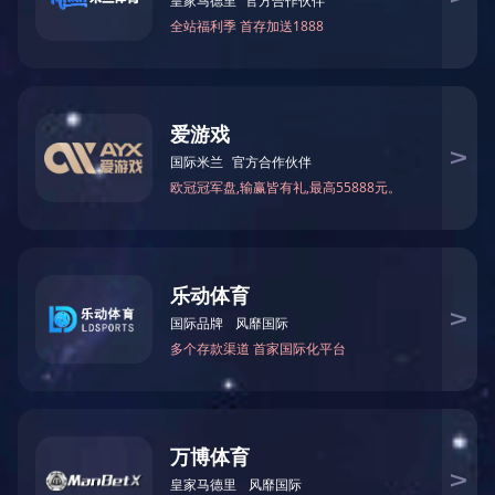
相关推荐
自动开箱机