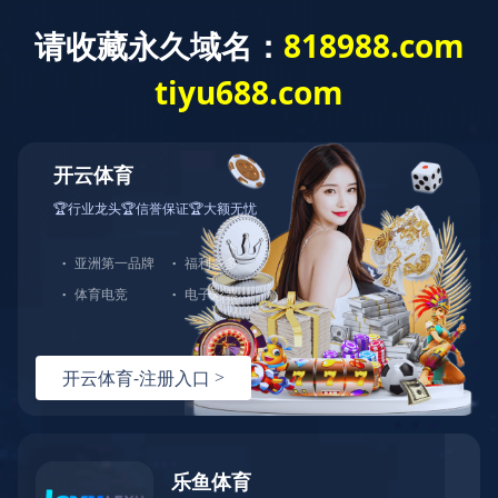
开云体育
全部分类
开云体育-开云|开云官方网站
产品
您当前的位置：
开云体育-开云|开云官方网站
>
成套设备
>
后端设备