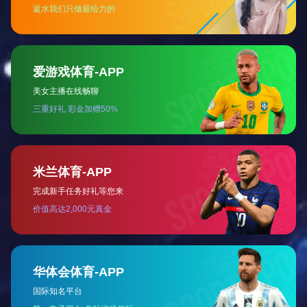
机械手装箱机
穿箭式打包机