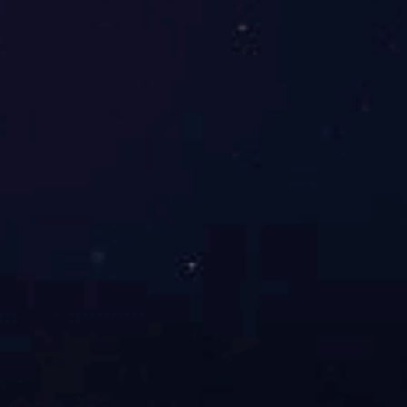
MCZBZX-20十字坐标装箱机
猜你想搜
缠绕膜机
覆顶缠绕膜机
生产线成套设备
设备介绍
设备功能描述：
设备是具有在同一工位同时实现缠绕和覆顶两个功能的一体化
设备可以自动识别产品高度，产品的宽度