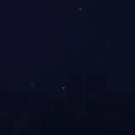
分支机构，并建立了中国广州和越南海防两大全球研发生
公司由拥有近二十年包装设备研发制造经验的工程师
术，巩固其在包装机械行业的技术领先地位。
广州迈驰通过ISO9001质量管理体系认证和CE安
企业，在行业内积累了良好的声誉。
智能包装：全流程自动化解决方案
MCGD8-260全自动粮食包装机集成了完整包装流