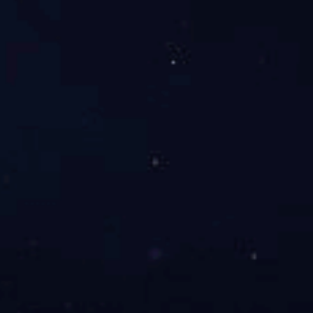
效率。
全联锁装置，为操作人员提供了全方位保护。
的多样化需求。