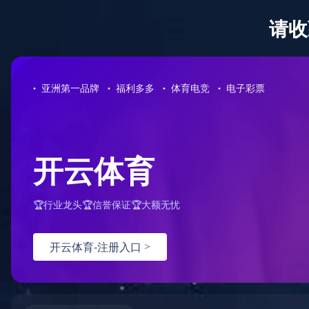
开云体育
全部分类
开云体育-开云|开云官方网站
您当前的位置：
开云体育-开云|开云官方网站
>
新闻资讯
>
公