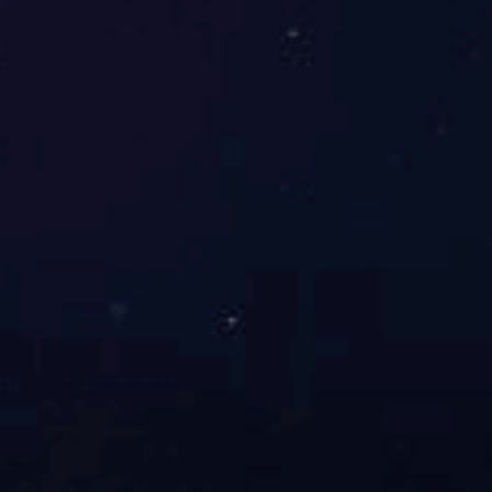
统人工计量、套袋、输送等工序，显著降低了劳动强度，提高了生产
动连续运转，确保操作安全、便捷。全封闭设计并安装开门检测等安
包装能力，填充重量范围覆盖10～25千克/袋，满足不同客户对包装规格
，宽度300～600毫米，兼容纸袋、塑料袋、编织袋等多种包装材料。
分钟，在保证高效生产的同时，也兼顾了能源利用效率。