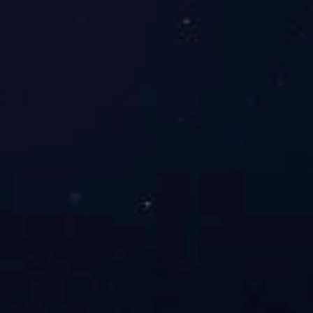
给袋式充氮气包装机
充气包装机厂家
氮气
-热封-整形
钮就可同步调节各组夹手
袋或无加料，不封口
选配)