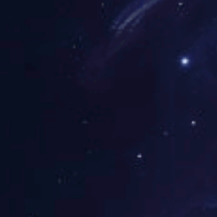
种子包装机
全自动颗粒包装机