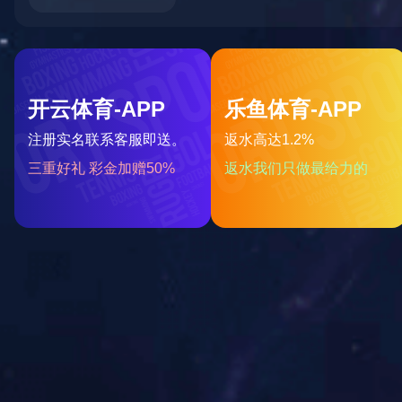
相关推荐
25公斤颗粒包装机