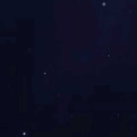
猜你想搜
食品充氮包装机
膨化食品充氮气包装机
设备介绍
设备简介：
1.包装流程：上袋-打码-开拉链-开袋-计量下料-清理
2.操作简便：PLC控制，人机界面
3.袋宽调节方便：由电机控制，只需要通过一个按
4.无袋或开袋不完整，不加料；不开袋不落料；无
5.开门、无色带、气压不足、封口温度异常停机报警(