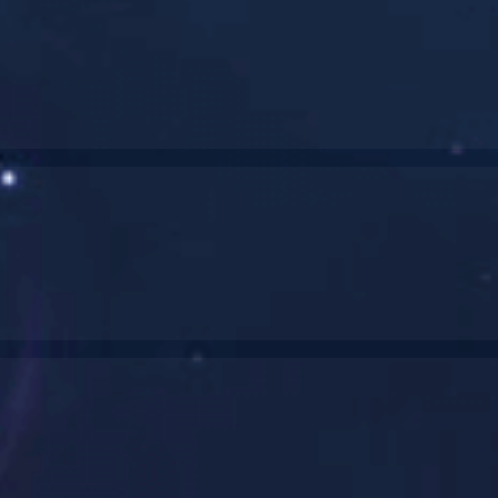
片、锅巴等，您需求的充气包
点击次数：
发布时间：2025-06-26 16:48:1
更新时间：2026-01-22 14:55:3
咨询热