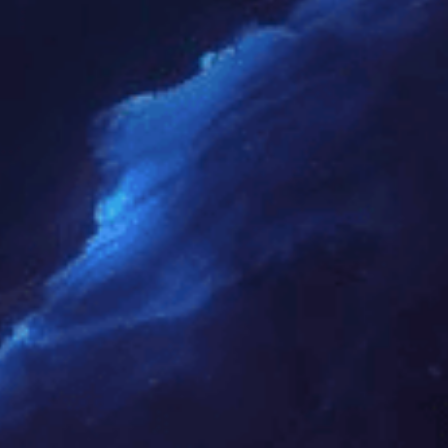
南方区域
北方区域