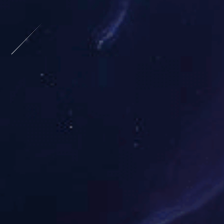
全自动食品包装机
粉体吨袋包装机