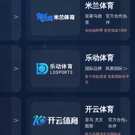
装机厂家、氮气保鲜包装机可以点击详情了解更多。
7
4
线：13902302342