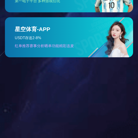
包装自动化生产线
定量粉剂包装机