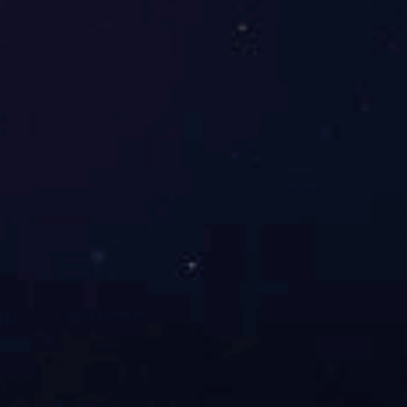
猜你想搜
二次包装机
麦片包装机
全自动包装流水
设备介绍
设备简介：
该机组是由一台1100立式充填包装机、组合秤和斗式提升
制元器件均采用国际知名品牌，性能可靠。先进的设计理念保
设备参数：