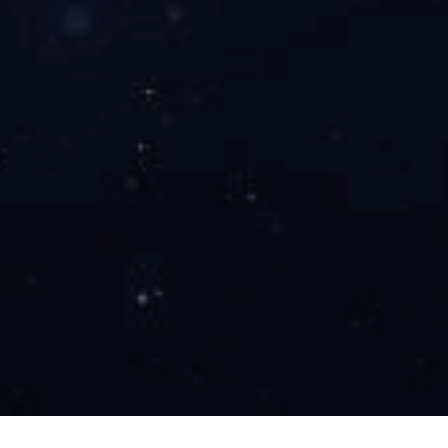
设备型号：MC1100
袋长范围L×W(mm)：(300～650)×(300～535)
可包装袋型：枕式袋、插脚袋、冲孔袋、手提袋、盒式袋等
计量范围(g)：5000～15000
计量精度：±0.2%～0.5%
包装速度(包/分)：10～50