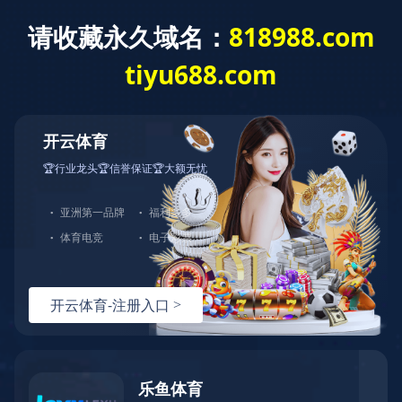
开云体育
全部分类
开云体育-开云|开云官方网站
产品
您当前的位置：
开云体育-开云|开云官方网站
>
行业包装方案
>
食品行