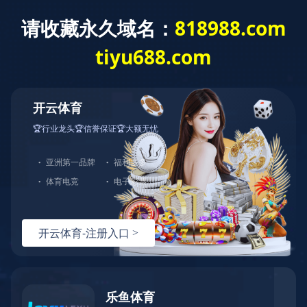
开云体育
全部分类
开云体育-开云|开云官方网站
产品
您当前的位置：
开云体育-开云|开云官方网站
>
重袋包装机组
立式包装机组
→
给袋包装机组
→
重袋包装机组
→
多列包装机组
→