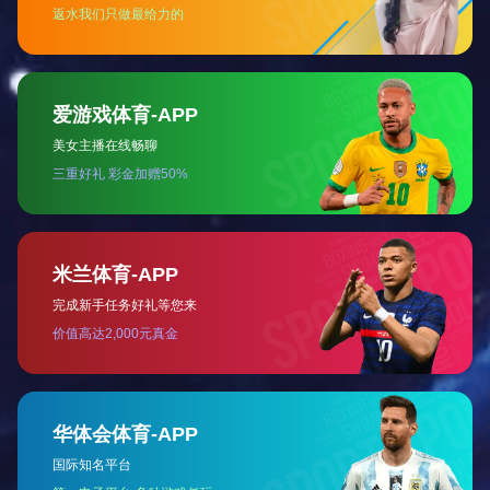
云母粉包装机
南方区域
从开箱到码垛
全自动衔接：
这款纸箱自动
北方区域
金属检测机选
微信咨询
型指南：迈驰
金属检测机满
返回顶部
肥料称重包装机