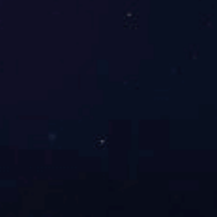
猜你想搜
自动颗粒包装机
大型真空包装机械
真空
设备介绍
设备简介：
1.以准确、可靠的机械操作代替人工计量、套袋、输送等工
捷。全封闭设计并安装开门检测等安全联锁装置，确保人员的
2.该机组具有自动称量、自动上袋、自动填充、自动送包、