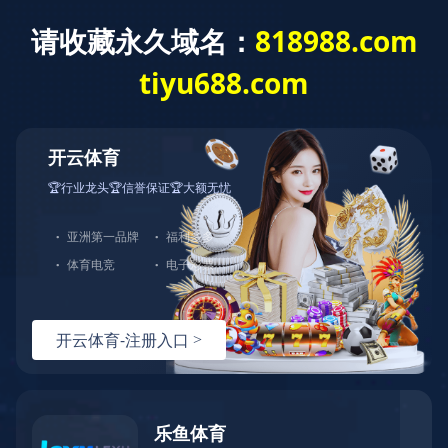
开云体育
全部分类
开云体育-开云|开云官方网站
产品
您当前的位置：
开云体育-开云|开云官方网站
>
行业包装方案
>
食品行