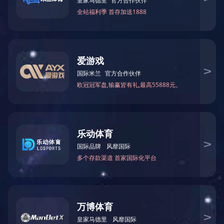
相关推荐
25公斤颗粒包装机