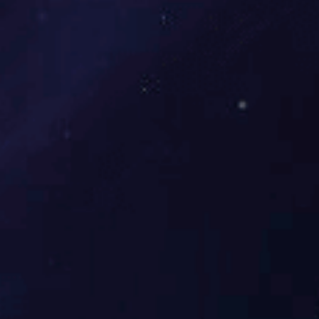
建材包装机
小型小袋粉末包装机
水泥包装机