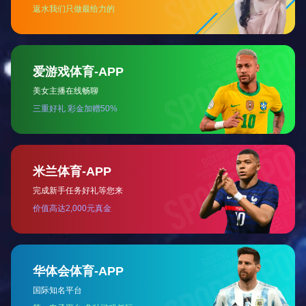
种子小袋包装机
种子自动包装机