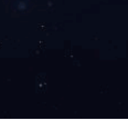
设备型号：MC5000D
袋长范围L×W(mm)：(50～280)×(70～200)
可包装袋型：枕式袋、插脚袋、冲孔袋、手提袋、盒式袋等
计量范围(g)：10～500
计量精度：±0.2%～0.5%
包装速度(包/分)：25～80