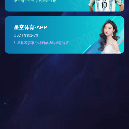
全自动味精包装机
膨化食品包装机