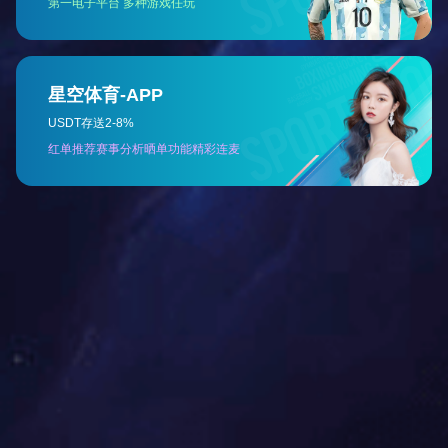
包装自动化生产线
定量粉剂包装机