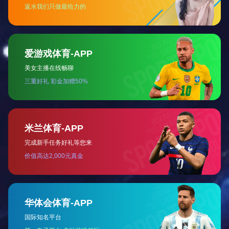
种子包装机
全自动颗粒包装机