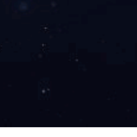
5.各种产品调整参数配方可储存，备后使用，储存10个配方
设备参数：
设备型号：MC-DLLB-100L
包装重量(千克)：5～25
包装精度：±0.1～0.5%
包装速度(包/分钟)：1～4
电源：3P AC 208～415V 50/60Hz
整机功率(千瓦)：2.87
整机重量(千克)：450