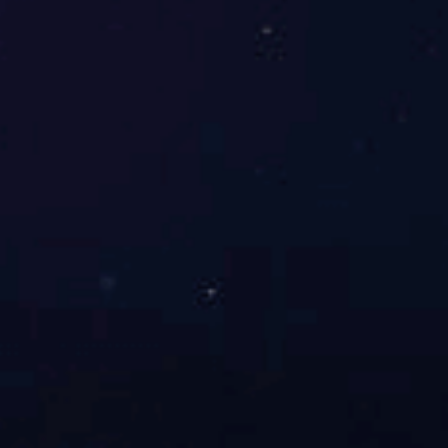
猜你想搜
25公斤自动称重粉体包装机
25-50公斤自动
设备介绍
设备简介：
该机采用底充式灌装，灌装过程中从底部进行充填，落差小，
1.全不锈钢结构，组合式或开启式透明料箱，无需工具即可方
2.气动夹袋装置和托架装在重量传感器上，根据预先设定的
3.高反应速度的称重系统，保证高精度得以实现
4.PLC控制、触摸屏人机界面显示，操作简便