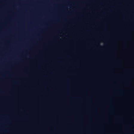
建材包装机
小型小袋粉末包装机
水泥包装机