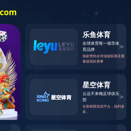
我们
新闻资讯
联系我们