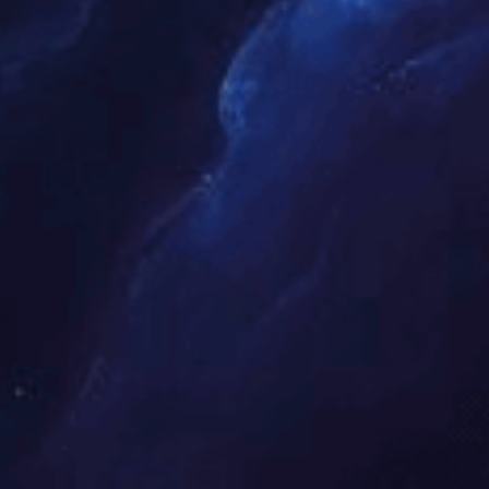
MCGD8-260给袋式组合秤包
装机组
MCGD8-230给袋式组合秤包