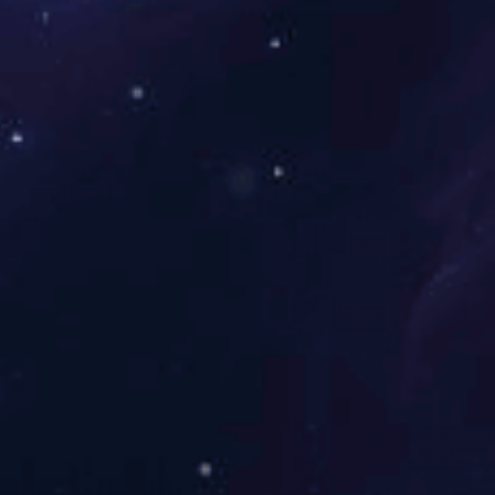
文章来源：迈驰公司