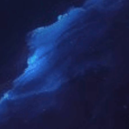
南方区域
北方区域
微信咨询
返回顶部