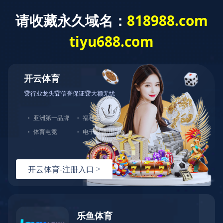
开云体育
全部分类
开云体育-开云|开云官方网站
产品
您当前的位置：
开云体育-开云|开云官方网站
>
行业包装方案
>
食品行