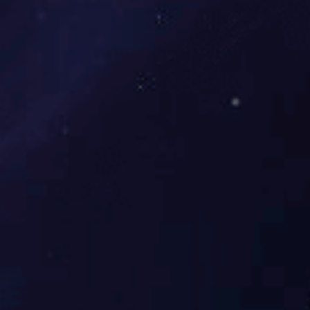
建材包装机
小型小袋粉末包装机
水泥包装机