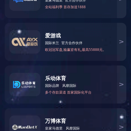
相关推荐
25公斤颗粒包装机