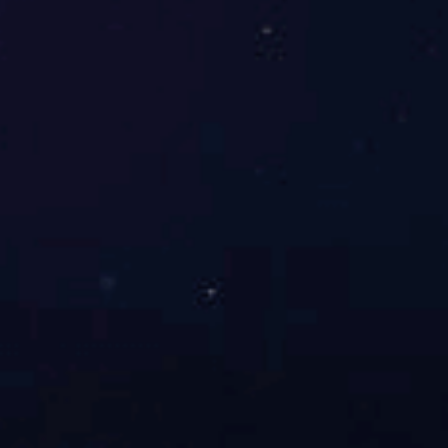
物料自动包装机
三合一精准配方包装机
、制袋、充填、计量、封口、切袋、计数、打码、输出等等一系列自动化
进行加热封合。
纹，以提高产品整体形象。