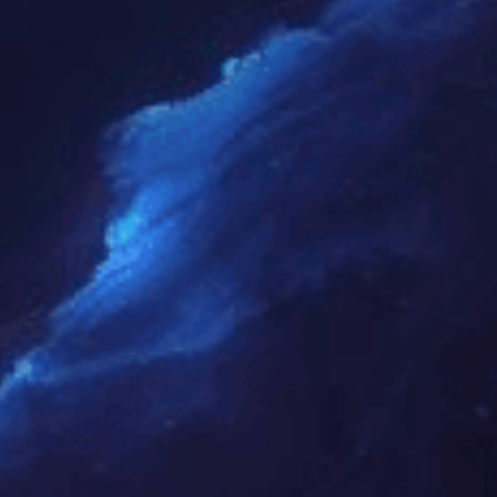
南方区域
北方区域