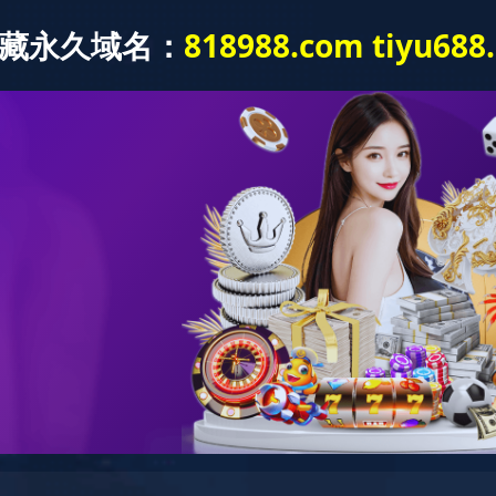
产品中心
技术支持
客户案例
关于
>
立式颗粒包装机组
MC-3-1-320精
迈驰是一家专业生产全自动三
物料特性定制一对一方案，为