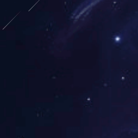
种子小袋包装机
种子自动包装机