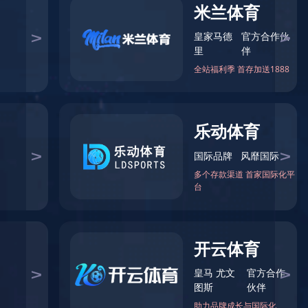
力生产企业稳定生产，提高产能。
3
0
线：13902302342