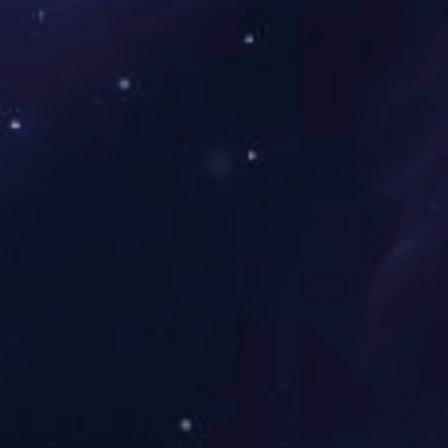
MC1100立式液体包装机组
MC7300B立式液体包装机组