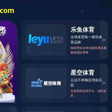
我们
新闻资讯
联系我们
饮粉包装机、果蔬粉包装机厂家，可根据客户不同物
产量定制列数-有序理料装盒-自动装箱-机器人码