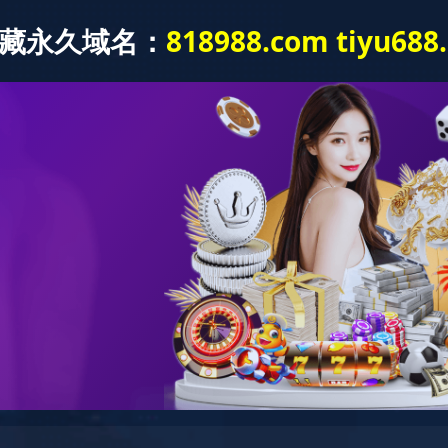
产品中心
技术支持
客户案例
关于
>
食品行业
冲饮粉包装机
迈驰是一家专业生产全自动冲
料特性定制一对一方案，可根据