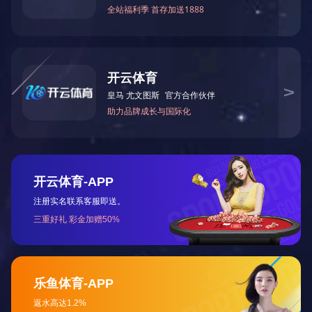
全自动食品包装机
粉体吨袋包装机