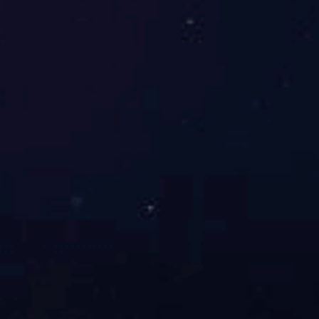
水泥包装机
猜你想搜
金属粉末定量包装机设备
25公斤金属粉末包
设备介绍
设备简介：
1.自动包装机，可实现自动计量，自动上袋、自动充填、自