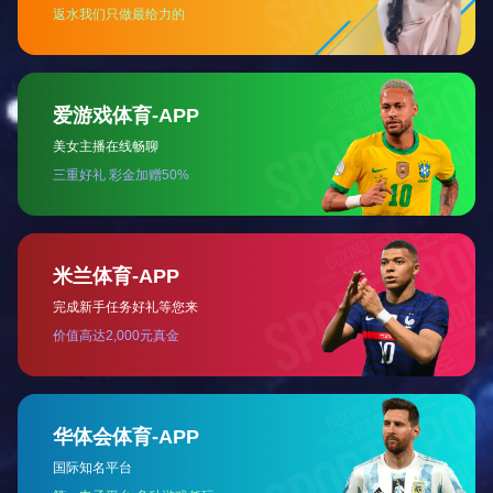
种子包装机
全自动颗粒包装机