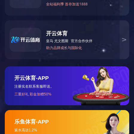
全自动食品包装机
粉体吨袋包装机