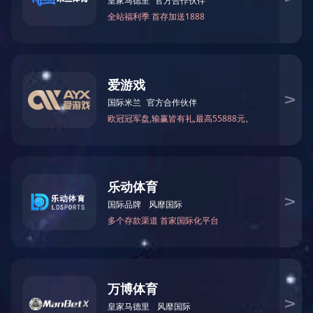
相关推荐
25公斤颗粒包装机