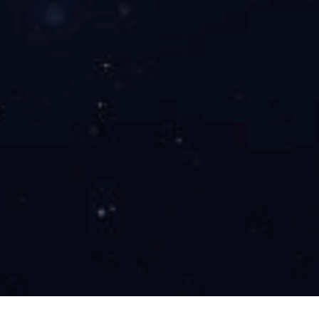
使用电源: 380V 50/60Hz
整机功率:1000W
功能：将人工放置的或卸垛机卸下的罐整理排列成行
设备材料：整机全不锈钢结构，带护栏，护栏可调，适应不同