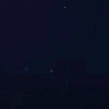
MCZBZX-20十字坐标装箱机
猜你想搜
理瓶机
全自动理瓶机
生产线成套设备
设备介绍
设备参数：
转盘直径：1000mm
能力：30-60 罐/分