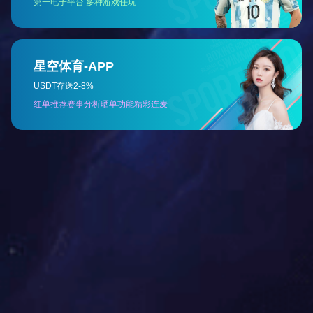
覆顶缠绕膜机
协作码垛机