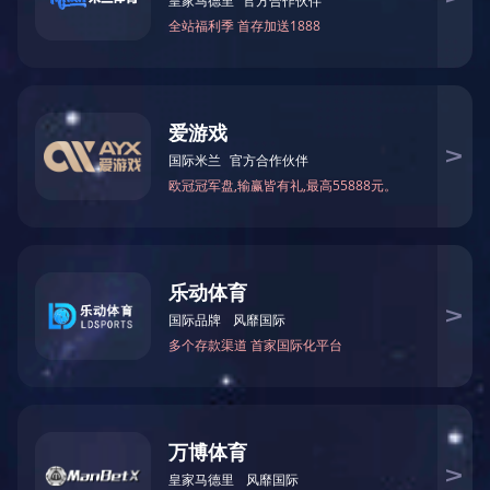
相关推荐
25公斤颗粒包装机