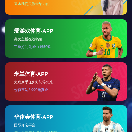
种子包装机
全自动颗粒包装机