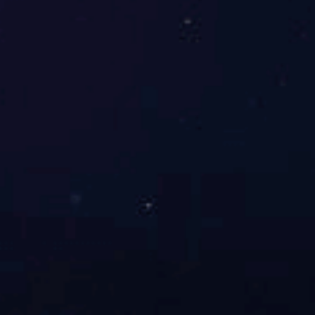
猜你想搜
原料药25公斤包装机
料药纸板桶包装机
设备介绍
设备简介：
该机采用底充式灌装，灌装过程中从底部进行充填，落差小，
1.全不锈钢结构，组合式或开启式透明料箱，无需工具即可方
2.气动夹袋装置和托架装在重量传感器上，根据预先设定的
3.高反应速度的称重系统，保证高精度得以实现
4.PLC控制、触摸屏人机界面显示，操作简便