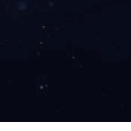
5.各种产品调整参数配方可储存，备后使用，储存10个配方
设备参数：
设备型号：MC-DLLB-100L
包装重量(千克)：5～25
包装精度：±0.1～0.5%
包装速度(包/分钟)：1～4
电源：3P AC 208～415V 50/60Hz
整机功率(千瓦)：2.87
整机重量(千克)：450