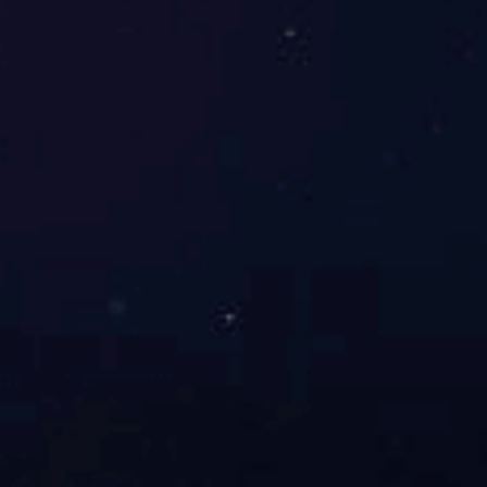
猜你想搜
洗衣液灌装机设备
洗衣液灌装机生产厂家
设备介绍
设备简介：
该设备采用微电脑PLC自动控制，人机界面，全封闭、下潜
洗，方便快捷。所有接触物料的部件均采用优质不锈钢制造，