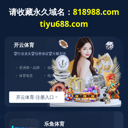
开云体育
全部分类
开云体育-开云|开云官方网站
产品
您当前的位置：
开云体育-开云|开云官方网站
>
给袋包装机组
>
给袋式