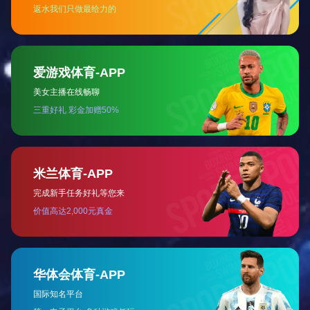
种子包装机
全自动颗粒包装机