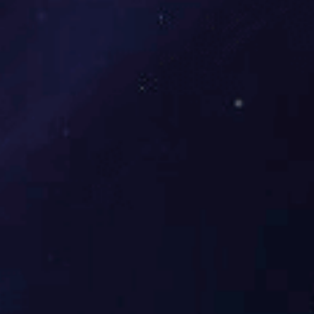
建材包装机
小型小袋粉末包装机
水泥包装机