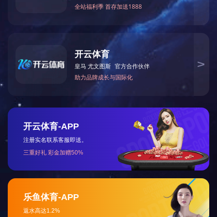
麦片卷膜包装
机助力即食燕
返回顶部
麦与豆奶粉产
立式四边封包装
从制袋到码垛
全闭环，迈驰
麦片包装机助