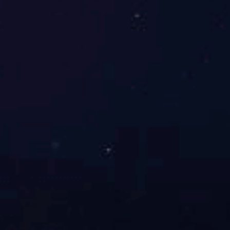
MCGD8-230给袋式组合秤包
装机组
猜你想搜
粉剂包装机
全自动给袋式包装机
给袋式
设备介绍