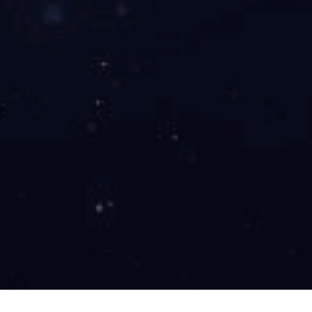
设备简介：
1.包装流程：上袋-打码-开拉链-开袋-计量下料-清理-热封-整
2.操作简便：PLC控制，人机界面
3.袋宽调节方便：由电机控制，只需要通过一个按钮就可同步
4.无袋或开袋不完整，不加料；不开袋不落料；无袋或无加料
5.开门、无色带、气压不足、封口温度异常停机报警(选配)
6.与物料接触部分采用304/316不锈钢或食品级塑料，符合卫
设备参数：
设备型号：MCGD8-230
包装尺寸L×W(mm)：(50～320)×(100～230)
包装速度(包/分钟)：25～70
适用材质：PE复合膜、铝箔膜、镀铝膜等等复合材质膜
适用袋型：自立袋、拉链袋、斜嘴自立袋、平面袋
袋宽调节：自动调节