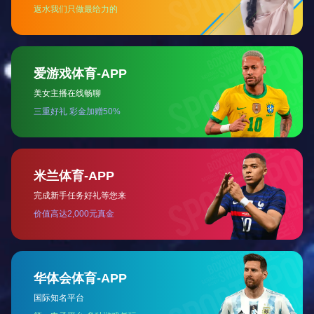
MCGD8-300给袋式液体包装
机组
MCGD8-260给袋式液体包装
机组