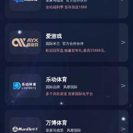
相关推荐
红枣包装机