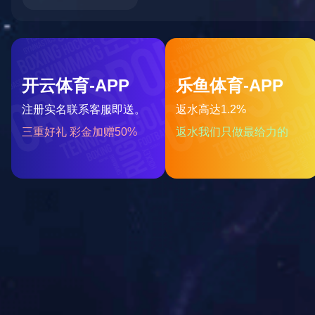
分类:
全
物料状态:
全
包装重量:
全
包装袋形:
全
适用行业:
全
新闻推荐