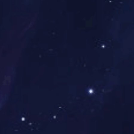
箱机
金属检测机
自