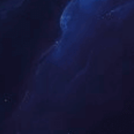
0十字坐标装箱机
MCBLZX-1200蜘蛛手装箱机
MCK