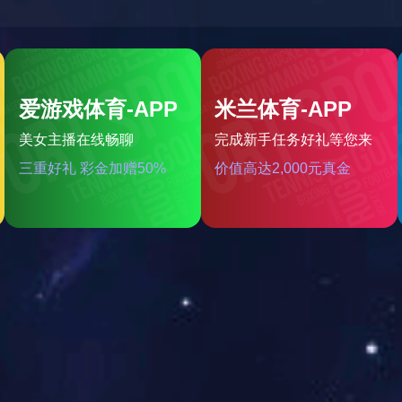
部
前端设备
后端设备
部
粉剂
颗粒
膏液
部
1g-50g
50g-10kg
100g-5kg
5kg-50kg
200kg-100
部
三边封
四边封
条包封
背封袋
预制袋
编织袋
部
食品
医药
化工
农业
建材
五金
新能源