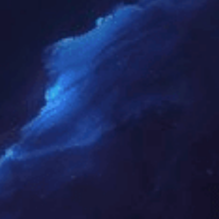
顶缠绕膜机
南方区域
北方区域
微信咨询
返回顶部
4050自动封箱打包一
体机