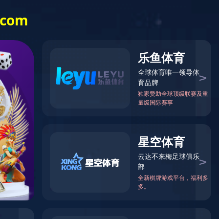
我们
新闻资讯
联系我们