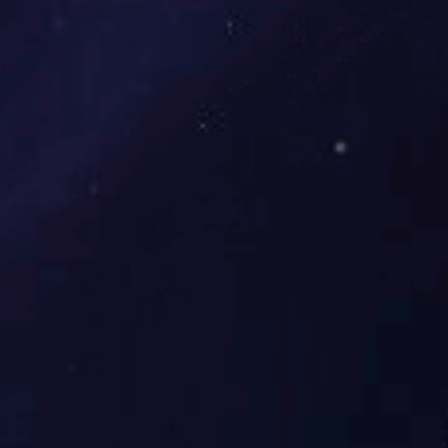
建材包装机
小型小袋粉末包装机
水泥包装机