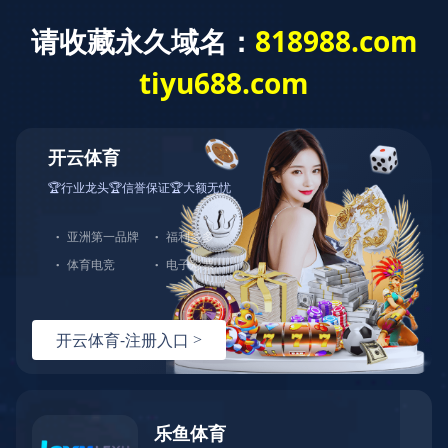
开云体育
全部分类
开云体育-开云|开云官方网站
产品
您当前的位置：
开云体育-开云|开云官方网站
>
行业包装方案
>
医药行