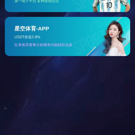
包装自动化生产线
定量粉剂包装机